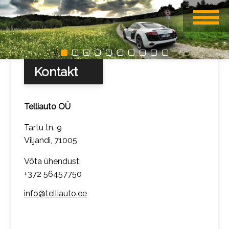
Kontakt
Telliauto OÜ
Tartu tn. 9
Viljandi, 71005
Võta ühendust:
+372 56457750
info@telliauto.ee