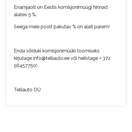
Enamjaolt on Eestis komisjonimüügi hinnad
alates 5 %.
Seega meie poolt pakutav % on alati parem!
Enda sõiduki komisjonimüüki toomiseks
kirjutage info@telliauto.ee või helistage + 372
56457750!
Telliauto OÜ